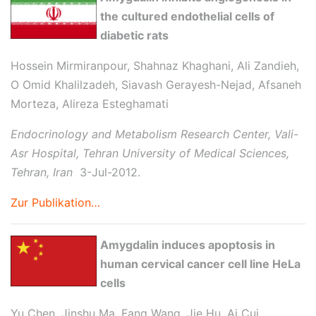
the cultured endothelial cells of
diabetic rats
Hossein Mirmiranpour, Shahnaz Khaghani, Ali Zandieh,
O Omid Khalilzadeh, Siavash Gerayesh-Nejad, Afsaneh
Morteza, Alireza Esteghamati
Endocrinology and Metabolism Research Center, Vali-
Asr Hospital, Tehran University of Medical Sciences,
Tehran, Iran
3-Jul-2012.
Zur Publikation…
Amygdalin induces apoptosis in
human cervical cancer cell line HeLa
cells
Yu Chen, Jinshu Ma, Fang Wang, Jie Hu, Ai Cui,