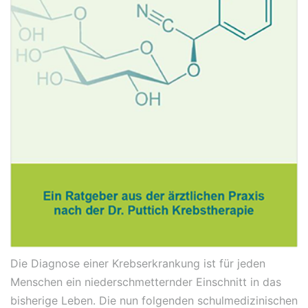
Die Diagnose einer Krebserkrankung ist für jeden
Menschen ein niederschmetternder Einschnitt in das
bisherige Leben. Die nun folgenden schulmedizinischen