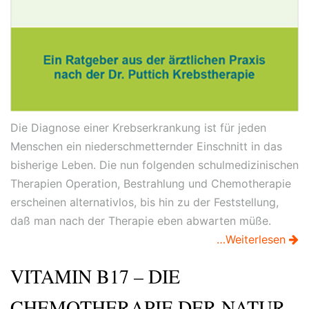
Die Diagnose einer Krebserkrankung ist für jeden
Menschen ein niederschmetternder Einschnitt in das
bisherige Leben. Die nun folgenden schulmedizinischen
Therapien Operation, Bestrahlung und Chemotherapie
erscheinen alternativlos, bis hin zu der Feststellung,
daß man nach der Therapie eben abwarten müße.
…Weiterlesen
VITAMIN B17 – DIE
CHEMOTHERAPIE DER NATUR